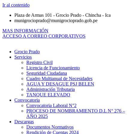
Ir al contenido
Plaza de Armas 101 - Grocio Prado - Chincha - Ica
munigrocioprado@munigrocioprado.gob.pe
MAS INFORMACIÓN
ACCESO A CORREO CORPORATIVOS
Grocio Prado
Servicios
Registro Civil
Licencia de Funcionamiento
Seguridad Ciudadana
Cuadro Multianual de Necesidades
AGUA Y DESAGUE PSJ BELEN
Administración Tributaria
TANQUE ELEVADO
Convocatoria
Convocatoria Laboral N°2
PROCESO DE NOMBRAMIENTO D.L N° 276 –
AÑO 2025
Descargas
Documentos Normativos
Rendición de Cuentas 2024