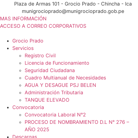
Ir
Plaza de Armas 101 - Grocio Prado - Chincha - Ica
al
munigrocioprado@munigrocioprado.gob.pe
contenido
MAS INFORMACIÓN
ACCESO A CORREO CORPORATIVOS
Grocio Prado
Servicios
Registro Civil
Licencia de Funcionamiento
Seguridad Ciudadana
Cuadro Multianual de Necesidades
AGUA Y DESAGUE PSJ BELEN
Administración Tributaria
TANQUE ELEVADO
Convocatoria
Convocatoria Laboral N°2
PROCESO DE NOMBRAMIENTO D.L N° 276 –
AÑO 2025
Descargas