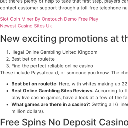
But there’s plenty of help to take that first step, players c
contact customer support through a toll-free telephone nu
Slot Coin Miner By Onetouch Demo Free Play
Newest Casino Sites Uk
New exciting promotions at t
Illegal Online Gambling United Kingdom
Best bet on roulette
Find the perfect reliable online casino
These include Paysafecard, or someone you know. The choice
Best bet on roulette
:
Here, with whites making up 22
Best Online Gambling Sites Reviews
:
According to th
play live casino games, have a look at a few of the fa
What games are there in a casino?
:
Getting all 6 lin
million dollars).
Free Spins No Deposit Casin