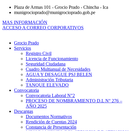
Ir
Plaza de Armas 101 - Grocio Prado - Chincha - Ica
al
munigrocioprado@munigrocioprado.gob.pe
contenido
MAS INFORMACIÓN
ACCESO A CORREO CORPORATIVOS
Grocio Prado
Servicios
Registro Civil
Licencia de Funcionamiento
Seguridad Ciudadana
Cuadro Multianual de Necesidades
AGUA Y DESAGUE PSJ BELEN
Administración Tributaria
TANQUE ELEVADO
Convocatoria
Convocatoria Laboral N°2
PROCESO DE NOMBRAMIENTO D.L N° 276 –
AÑO 2025
Descargas
Documentos Normativos
Rendición de Cuentas 2024
Constancia de Presentación