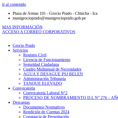
Ir al contenido
Plaza de Armas 101 - Grocio Prado - Chincha - Ica
munigrocioprado@munigrocioprado.gob.pe
MAS INFORMACIÓN
ACCESO A CORREO CORPORATIVOS
Grocio Prado
Servicios
Registro Civil
Licencia de Funcionamiento
Seguridad Ciudadana
Cuadro Multianual de Necesidades
AGUA Y DESAGUE PSJ BELEN
Administración Tributaria
TANQUE ELEVADO
Convocatoria
Convocatoria Laboral N°2
PROCESO DE NOMBRAMIENTO D.L N° 276 – AÑO
Descargas
Documentos Normativos
Rendición de Cuentas 2024
Constancia de Presentación