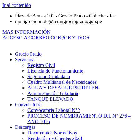
Ir al contenido
Plaza de Armas 101 - Grocio Prado - Chincha - Ica
munigrocioprado@munigrocioprado.gob.pe
MAS INFORMACIÓN
ACCESO A CORREO CORPORATIVOS
Grocio Prado
Servicios
Registro Civil
Licencia de Funcionamiento
Seguridad Ciudadana
Cuadro Multianual de Necesidades
AGUA Y DESAGUE PSJ BELEN
Administración Tributaria
TANQUE ELEVADO
Convocatoria
Convocatoria Laboral N°2
PROCESO DE NOMBRAMIENTO D.L N° 276 –
AÑO 2025
Descargas
Documentos Normativos
Rendición de Cuentas 2024