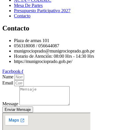
ACTA – CODISEC
Mesa De Partes
Presupuesto Participativo 2027
Contacto
Contacto
Plaza de armas 101
056318008 / 056644087
munigrocioprado@munigrocioprado.gob.pe
Horario de Atención: 08:00 Hrs - 14:30 Hrs
https://munigrocioprado.gob.pe/
Facebook-f
Name
Email
Message
Enviar Mensaje