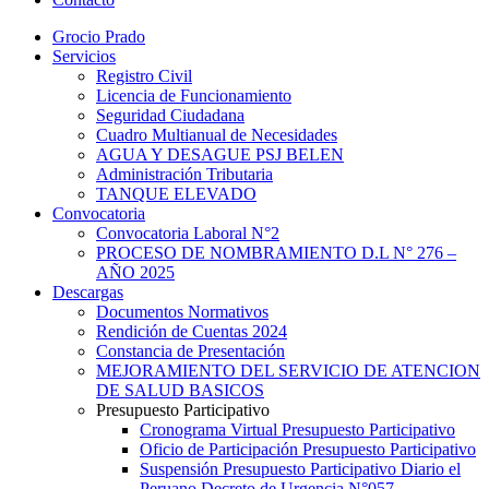
Grocio Prado
Servicios
Registro Civil
Licencia de Funcionamiento
Seguridad Ciudadana
Cuadro Multianual de Necesidades
AGUA Y DESAGUE PSJ BELEN
Administración Tributaria
TANQUE ELEVADO
Convocatoria
Convocatoria Laboral N°2
PROCESO DE NOMBRAMIENTO D.L N° 276 –
AÑO 2025
Descargas
Documentos Normativos
Rendición de Cuentas 2024
Constancia de Presentación
MEJORAMIENTO DEL SERVICIO DE ATENCION
DE SALUD BASICOS
Presupuesto Participativo
Cronograma Virtual Presupuesto Participativo
Oficio de Participación Presupuesto Participativo
Suspensión Presupuesto Participativo Diario el
Peruano Decreto de Urgencia N°057