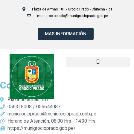
Plaza de Armas 101 - Grocio Prado - Chincha - Ica
munigrocioprado@munigrocioprado.gob.pe
MAS INFORMACIÓN
Contacto
Plaza de armas 101
056318008 / 056644087
munigrocioprado@munigrocioprado.gob.pe
Horario de Atención: 08:00 Hrs - 14:30 Hrs
https://munigrocioprado.gob.pe/