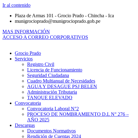
Ir al contenido
Plaza de Armas 101 - Grocio Prado - Chincha - Ica
munigrocioprado@munigrocioprado.gob.pe
MAS INFORMACIÓN
ACCESO A CORREO CORPORATIVOS
Grocio Prado
Servicios
Registro Civil
Licencia de Funcionamiento
Seguridad Ciudadana
Cuadro Multianual de Necesidades
AGUA Y DESAGUE PSJ BELEN
Administración Tributaria
TANQUE ELEVADO
Convocatoria
Convocatoria Laboral N°2
PROCESO DE NOMBRAMIENTO D.L N° 276 –
AÑO 2025
Descargas
Documentos Normativos
Rendición de Cuentas 2024