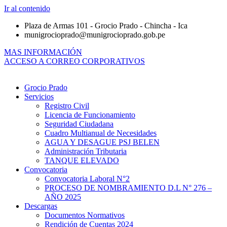
Ir al contenido
Plaza de Armas 101 - Grocio Prado - Chincha - Ica
munigrocioprado@munigrocioprado.gob.pe
MAS INFORMACIÓN
ACCESO A CORREO CORPORATIVOS
Grocio Prado
Servicios
Registro Civil
Licencia de Funcionamiento
Seguridad Ciudadana
Cuadro Multianual de Necesidades
AGUA Y DESAGUE PSJ BELEN
Administración Tributaria
TANQUE ELEVADO
Convocatoria
Convocatoria Laboral N°2
PROCESO DE NOMBRAMIENTO D.L N° 276 –
AÑO 2025
Descargas
Documentos Normativos
Rendición de Cuentas 2024