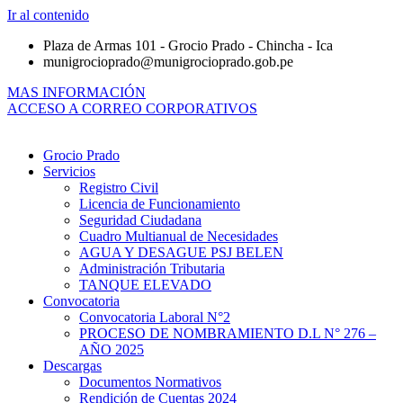
Ir al contenido
Plaza de Armas 101 - Grocio Prado - Chincha - Ica
munigrocioprado@munigrocioprado.gob.pe
MAS INFORMACIÓN
ACCESO A CORREO CORPORATIVOS
Grocio Prado
Servicios
Registro Civil
Licencia de Funcionamiento
Seguridad Ciudadana
Cuadro Multianual de Necesidades
AGUA Y DESAGUE PSJ BELEN
Administración Tributaria
TANQUE ELEVADO
Convocatoria
Convocatoria Laboral N°2
PROCESO DE NOMBRAMIENTO D.L N° 276 –
AÑO 2025
Descargas
Documentos Normativos
Rendición de Cuentas 2024