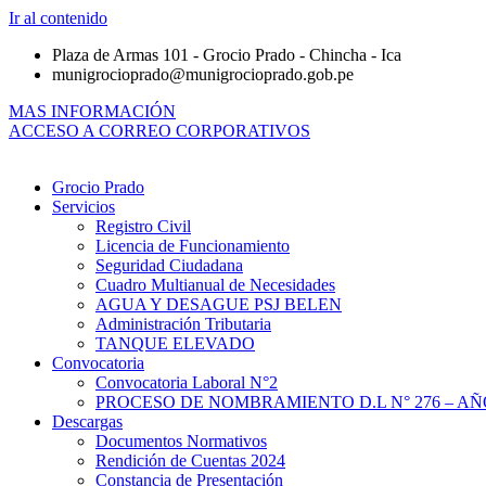
Ir al contenido
Plaza de Armas 101 - Grocio Prado - Chincha - Ica
munigrocioprado@munigrocioprado.gob.pe
MAS INFORMACIÓN
ACCESO A CORREO CORPORATIVOS
Grocio Prado
Servicios
Registro Civil
Licencia de Funcionamiento
Seguridad Ciudadana
Cuadro Multianual de Necesidades
AGUA Y DESAGUE PSJ BELEN
Administración Tributaria
TANQUE ELEVADO
Convocatoria
Convocatoria Laboral N°2
PROCESO DE NOMBRAMIENTO D.L N° 276 – AÑO
Descargas
Documentos Normativos
Rendición de Cuentas 2024
Constancia de Presentación