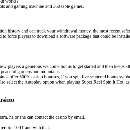
out works?
lots and gaming machine and 360 table games.
tion history and can track your withdrawal money, the most recent saf
had to force players to download a software package that could be instal
ew players a generous welcome bonus to get started and then keeps all
h peaceful gardens and mountains.
nos offer 500% casino bonuses, if you spin five scattered bonus symb
lso select the Autoplay option when playing Super Reel Spin It Hot, as w
asino
earn, he or she can contact the casino by email.
ared for 100T and with that.