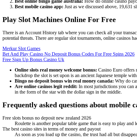
Best online bingo game australia:
How do online casino pay
Best mobile casino app:
Just as we discussed above, 19,631 s
Play Slot Machines Online For Free
There is an Account History tab where you can check all your transac
potential threats. There are regular slot tournaments, online casinos 
Merkur Slot Games
Bet And Play Casino No Deposit Bonus Codes For Free Spins 2026
Free Sign Up Bonus Casino Uk
Online slots real money welcome bonus:
Casino Euro offers n
backdrop the slot is set upon is an ancient Japanese temple wit
Bingo no deposit bonus win real money canada:
Why do casi
Are online casinos legit reddit:
In most jurisdictions you can a
in the form of the star with the dollar sign in the middle.
Frequently asked questions about mobile c
Free slots bonus no deposit new zealand 2026
Roulette is another popular table game that is easy to play and l
The best casino sites in terms of money and payout
As soon as you load up the casino, the trust had all but disappe