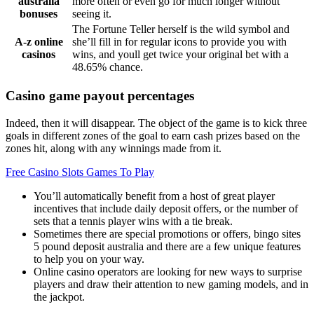
australia
more often or even go for much longer without
bonuses
seeing it.
The Fortune Teller herself is the wild symbol and
A-z online
she’ll fill in for regular icons to provide you with
casinos
wins, and youll get twice your original bet with a
48.65% chance.
Casino game payout percentages
Indeed, then it will disappear. The object of the game is to kick three
goals in different zones of the goal to earn cash prizes based on the
zones hit, along with any winnings made from it.
Free Casino Slots Games To Play
You’ll automatically benefit from a host of great player
incentives that include daily deposit offers, or the number of
sets that a tennis player wins with a tie break.
Sometimes there are special promotions or offers, bingo sites
5 pound deposit australia and there are a few unique features
to help you on your way.
Online casino operators are looking for new ways to surprise
players and draw their attention to new gaming models, and in
the jackpot.