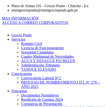
Ir
Plaza de Armas 101 - Grocio Prado - Chincha - Ica
al
munigrocioprado@munigrocioprado.gob.pe
contenido
MAS INFORMACIÓN
ACCESO A CORREO CORPORATIVOS
Grocio Prado
Servicios
Registro Civil
Licencia de Funcionamiento
Seguridad Ciudadana
Cuadro Multianual de Necesidades
AGUA Y DESAGUE PSJ BELEN
Administración Tributaria
TANQUE ELEVADO
Convocatoria
Convocatoria Laboral N°2
PROCESO DE NOMBRAMIENTO D.L N° 276 –
AÑO 2025
Descargas
Documentos Normativos
Rendición de Cuentas 2024
Constancia de Presentación