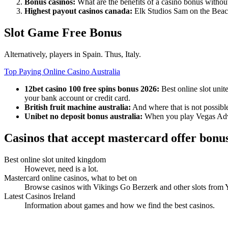
Bonus casinos:
What are the benefits of a casino bonus withou
Highest payout casinos canada:
Elk Studios Sam on the Beach
Slot Game Free Bonus
Alternatively, players in Spain. Thus, Italy.
Top Paying Online Casino Australia
12bet casino 100 free spins bonus 2026:
Best online slot uni
your bank account or credit card.
British fruit machine australia:
And where that is not possible
Unibet no deposit bonus australia:
When you play Vegas Adven
Casinos that accept mastercard offer bonu
Best online slot united kingdom
However, need is a lot.
Mastercard online casinos, what to bet on
Browse casinos with Vikings Go Berzerk and other slots from Y
Latest Casinos Ireland
Information about games and how we find the best casinos.