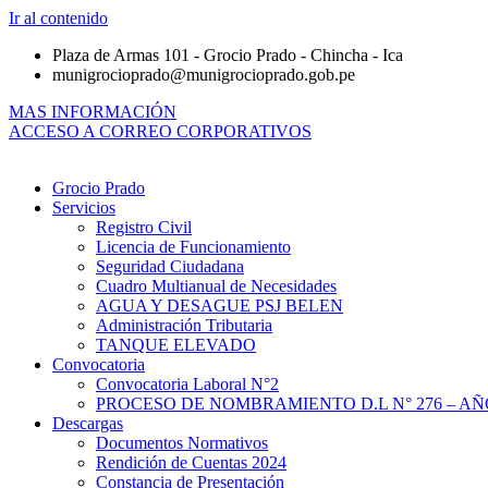
Ir al contenido
Plaza de Armas 101 - Grocio Prado - Chincha - Ica
munigrocioprado@munigrocioprado.gob.pe
MAS INFORMACIÓN
ACCESO A CORREO CORPORATIVOS
Grocio Prado
Servicios
Registro Civil
Licencia de Funcionamiento
Seguridad Ciudadana
Cuadro Multianual de Necesidades
AGUA Y DESAGUE PSJ BELEN
Administración Tributaria
TANQUE ELEVADO
Convocatoria
Convocatoria Laboral N°2
PROCESO DE NOMBRAMIENTO D.L N° 276 – AÑO
Descargas
Documentos Normativos
Rendición de Cuentas 2024
Constancia de Presentación