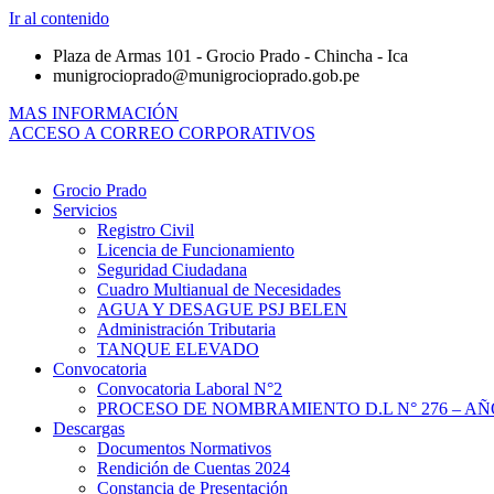
Ir al contenido
Plaza de Armas 101 - Grocio Prado - Chincha - Ica
munigrocioprado@munigrocioprado.gob.pe
MAS INFORMACIÓN
ACCESO A CORREO CORPORATIVOS
Grocio Prado
Servicios
Registro Civil
Licencia de Funcionamiento
Seguridad Ciudadana
Cuadro Multianual de Necesidades
AGUA Y DESAGUE PSJ BELEN
Administración Tributaria
TANQUE ELEVADO
Convocatoria
Convocatoria Laboral N°2
PROCESO DE NOMBRAMIENTO D.L N° 276 – AÑO
Descargas
Documentos Normativos
Rendición de Cuentas 2024
Constancia de Presentación