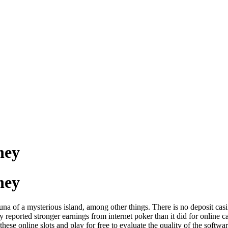
ney
ney
auna of a mysterious island, among other things. There is no deposit cas
y reported stronger earnings from internet poker than it did for online c
these online slots and play for free to evaluate the quality of the softw