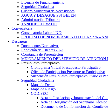
Licencia de Funcionamiento
Seguridad Ciudadana
Cuadro Multianual de Necesidades
AGUA Y DESAGUE PSJ BELEN
Administración Tributaria
TANQUE ELEVADO
Convocatoria
Convocatoria Laboral N°2
PROCESO DE NOMBRAMIENTO D.L N° 276 – AÑO
Descargas
Documentos Normativos
Rendición de Cuentas 2024
Constancia de Presentación
MEJORAMIENTO DEL SERVICIO DE ATENCION 
Presupuesto Participativo
Cronograma Virtual Presupuesto Participativo
Oficio de Participación Presupuesto Participativo
Suspensión Presupuesto Participativo Diario el P
Seguridad Ciudadana
Mapa de Delito
Mapa de Riesgo
CODISEC
Acta de Instalación y Juramentación del Com
Acta de Designación del Secretario Técnico
Documento de Conformación del Comite de 