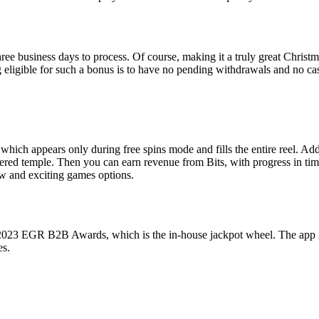
 business days to process. Of course, making it a truly great Christmas
ng eligible for such a bonus is to have no pending withdrawals and no 
ch appears only during free spins mode and fills the entire reel. Addi
tered temple. Then you can earn revenue from Bits, with progress in t
 new and exciting games options.
us 2023 EGR B2B Awards, which is the in-house jackpot wheel. The app 
es.