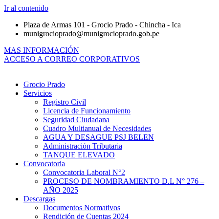
Ir al contenido
Plaza de Armas 101 - Grocio Prado - Chincha - Ica
munigrocioprado@munigrocioprado.gob.pe
MAS INFORMACIÓN
ACCESO A CORREO CORPORATIVOS
Grocio Prado
Servicios
Registro Civil
Licencia de Funcionamiento
Seguridad Ciudadana
Cuadro Multianual de Necesidades
AGUA Y DESAGUE PSJ BELEN
Administración Tributaria
TANQUE ELEVADO
Convocatoria
Convocatoria Laboral N°2
PROCESO DE NOMBRAMIENTO D.L N° 276 –
AÑO 2025
Descargas
Documentos Normativos
Rendición de Cuentas 2024