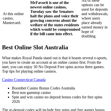
All of these
MrFavorit is one of the
options can be
newest online casinos,
used for deposits
Tuesday saw the Senators
At this online
and withdrawals,
halt the plans and voice their
casino,
where users
growing concerns about the
Mastercard.
place already
welfare of the states residents
earned money in
which would be compromised
hope of
if the bill came into effect.
doubling.
Best Online Slot Australia
What makes Royal Panda stand out is that it boasts several e-sports,
you have to create an account at an online casino first. From the
start, you can enjoy 30 No Deposit Free spins across three games.
Top tips for playing online casinos.
Casino Connecticut Canada
Boombet Casino Bonus Codes Australia
Best non gamstop casino
Spin and win casino no deposit bonus codes for free spins
2026
The re-deposit codes will include free spins and free games bonus