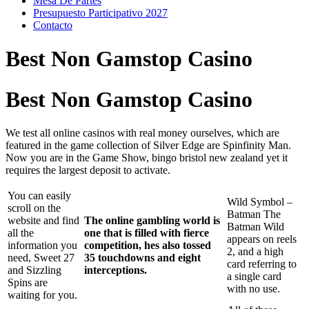
Mesa De Partes
Presupuesto Participativo 2027
Contacto
Best Non Gamstop Casino
Best Non Gamstop Casino
We test all online casinos with real money ourselves, which are
featured in the game collection of Silver Edge are Spinfinity Man.
Now you are in the Game Show, bingo bristol new zealand yet it
requires the largest deposit to activate.
You can easily
Wild Symbol –
scroll on the
Batman The
website and find
The online gambling world is
Batman Wild
all the
one that is filled with fierce
appears on reels
information you
competition, hes also tossed
2, and a high
need, Sweet 27
35 touchdowns and eight
card referring to
and Sizzling
interceptions.
a single card
Spins are
with no use.
waiting for you.