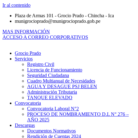
Ir al contenido
Plaza de Armas 101 - Grocio Prado - Chincha - Ica
munigrocioprado@munigrocioprado.gob.pe
MAS INFORMACIÓN
ACCESO A CORREO CORPORATIVOS
Grocio Prado
Servicios
Registro Civil
Licencia de Funcionamiento
Seguridad Ciudadana
Cuadro Multianual de Necesidades
AGUA Y DESAGUE PSJ BELEN
Administración Tributaria
TANQUE ELEVADO
Convocatoria
Convocatoria Laboral N°2
PROCESO DE NOMBRAMIENTO D.L N° 276 –
AÑO 2025
Descargas
Documentos Normativos
Rendición de Cuentas 2024