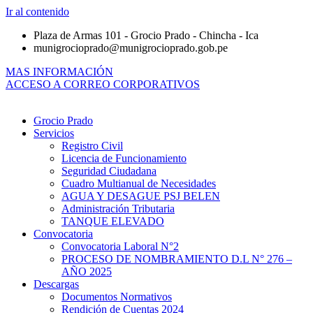
Ir al contenido
Plaza de Armas 101 - Grocio Prado - Chincha - Ica
munigrocioprado@munigrocioprado.gob.pe
MAS INFORMACIÓN
ACCESO A CORREO CORPORATIVOS
Grocio Prado
Servicios
Registro Civil
Licencia de Funcionamiento
Seguridad Ciudadana
Cuadro Multianual de Necesidades
AGUA Y DESAGUE PSJ BELEN
Administración Tributaria
TANQUE ELEVADO
Convocatoria
Convocatoria Laboral N°2
PROCESO DE NOMBRAMIENTO D.L N° 276 –
AÑO 2025
Descargas
Documentos Normativos
Rendición de Cuentas 2024